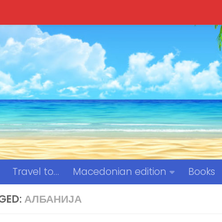
Travel to…
Macedonian edition
Books
GED:
АЛБАНИЈА