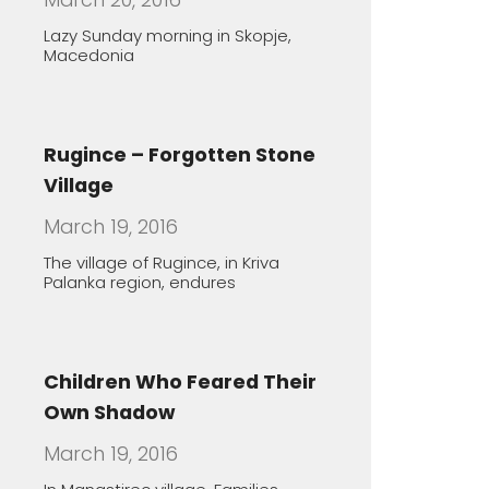
Children Who Feared Their
Own Shadow
March 19, 2016
In Manastirec village, Families
Foster Handicapped Children in
Order
The healing features of