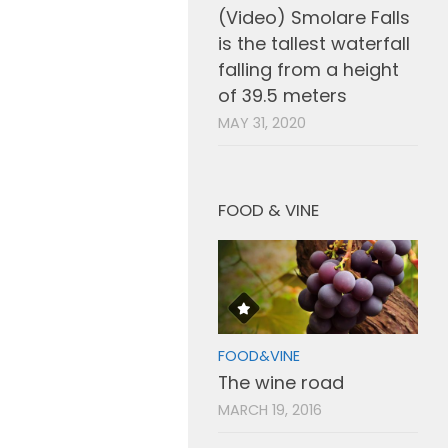
(Video) Smolare Falls
is the tallest waterfall
falling from a height
of 39.5 meters
MAY 31, 2020
FOOD & VINE
FOOD&VINE
The wine road
MARCH 19, 2016