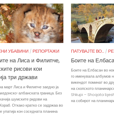
ЕНИ УБАВИНИ
/
РЕПОРТАЖИ
ПАТУВАЈТЕ ВО...
/
Р
ите на Лиса и Филипче,
Боите на Елбас
ките рисови кои
Боите на Елбасан во но
ија три држави
го именувала албумов н
викендот поминат во др
 на март Лиса и Филипче заедно ја
на скопското планинарс
кедонско-албанската граница. Без
Shkupi – Shoqata bjes
скачија шумските ридови на
на собирот на планинари 
Кораб. Откако кратко се задржаа во
се упатија кон соседната планина