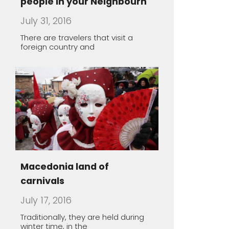
Macedonia land of
carnivals
July 17, 2016
Traditionally, they are held during
winter time, in the
The healing power of spa
May 1, 2016
Macedonia offers a unique
opportunity to take you thousands