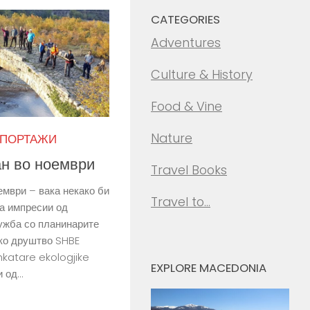
CATEGORIES
Adventures
Culture & History
Food & Vine
Nature
ЕПОРТАЖИ
ан во ноември
Travel Books
ември – вака некако би
Travel to…
а импресии од
ужба со планинарите
ко друштво SHBE
hkatare ekologjike
EXPLORE MACEDONIA
од...