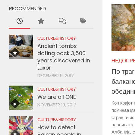
RECOMMENDED
CULTURE&HISTORY
Ancient tombs
dating back 3,500
years discovered in
НЕДОПР
Luxor
По траг
DECEMBER 9, 2017
балканс
CULTURE&HISTORY
обедин
We are all ONE
Кон крајот
NOVEMBER 19, 2017
поминаа ма
страв ги и
CULTURE&HISTORY
планината 
How to detect
Албанија, 
Balkan people in