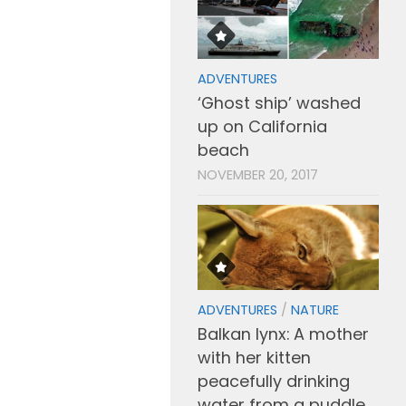
ADVENTURES
‘Ghost ship’ washed
up on California
beach
NOVEMBER 20, 2017
ADVENTURES
/
NATURE
Balkan lynx: A mother
with her kitten
peacefully drinking
water from a puddle