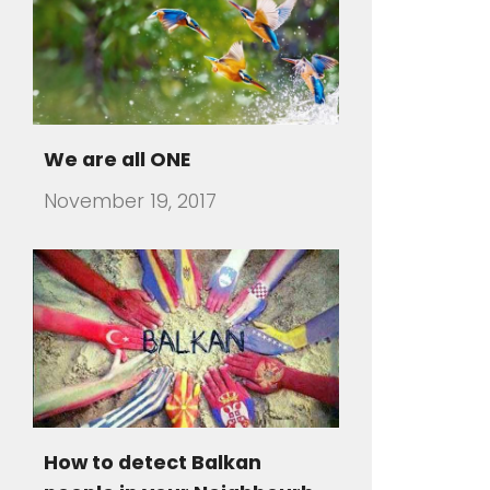
How to detect Balkan
people in your Neighbourh
July 31, 2016
There are travelers that visit a
foreign country and