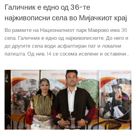
Галичник е едно од 36-те
најживописни села во Мијачкиот крај
Во рамките на Националниот парк Маврово има 36
села. Галичник е едно од најживописните. До него и
до другите села води асфалтиран пат и локални
патишта. Од нив, 14 се сосема иселени и оставени...