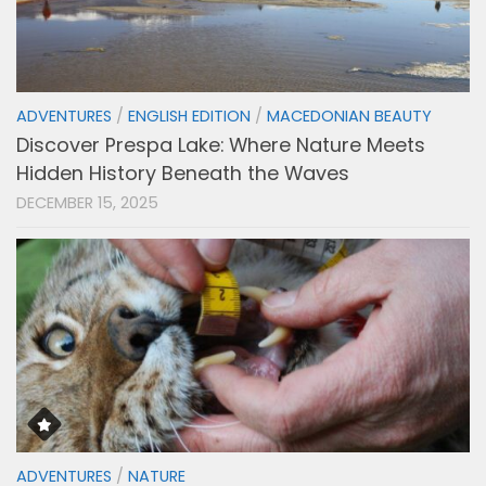
ADVENTURES
/
ENGLISH EDITION
/
MACEDONIAN BEAUTY
Discover Prespa Lake: Where Nature Meets
Hidden History Beneath the Waves
DECEMBER 15, 2025
ADVENTURES
/
NATURE