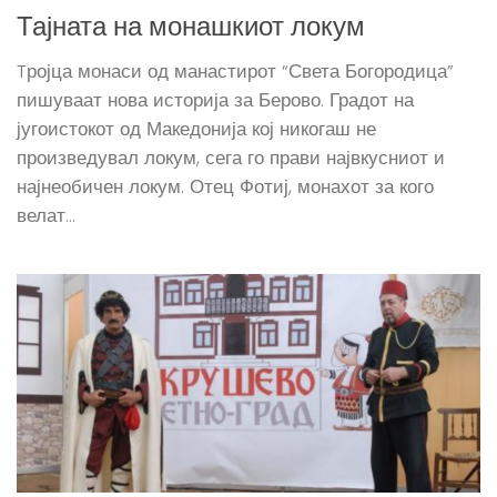
Тајната на монашкиот локум
Tројца монаси од манастирот “Света Богородица”
пишуваат нова историја за Берово. Градот на
југоистокот од Македонија кој никогаш не
произведувал локум, сега го прави највкусниот и
најнеобичен локум. Отец Фотиј, монахот за кого
велат...