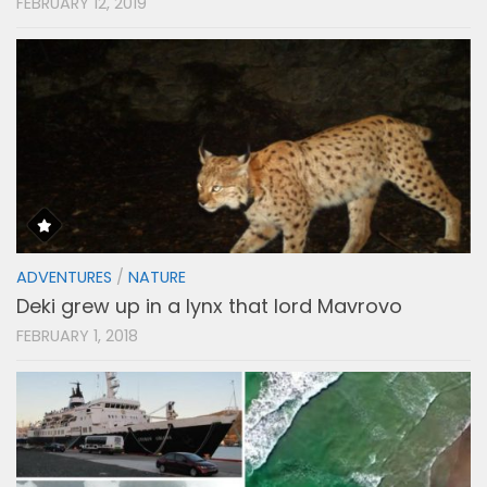
FEBRUARY 12, 2019
ADVENTURES
/
NATURE
Deki grew up in a lynx that lord Mavrovo
FEBRUARY 1, 2018