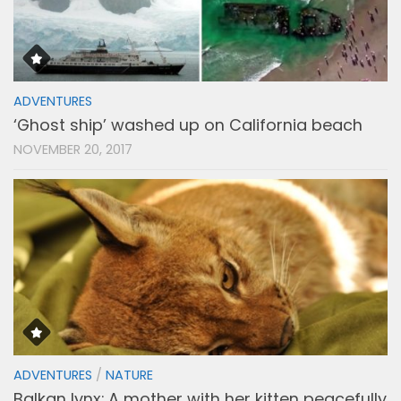
ADVENTURES
‘Ghost ship’ washed up on California beach
NOVEMBER 20, 2017
ADVENTURES
/
NATURE
Balkan lynx: A mother with her kitten peacefully