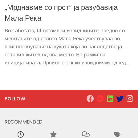
„Мрднавме со прст“ ја разубавија
Мала Река
Во саботата, 14 октомври извидниците, заедно со
мештаните од селото Мала Река учествуваа во
приспособување на куќата која во наследство ја
оставил жител од ова место. Во рамки на
иницијативата, Првиот скопски извиднички одред...
FOLLOW:
RECOMMENDED