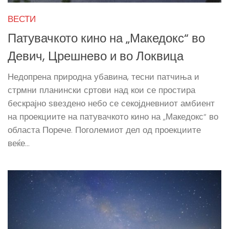
ВЕСТИ
Патувачкото кино на „Македокс“ во
Девич, Црешнево и во Локвица
Недопрена природна убавина, тесни патчиња и
стрмни планински сртови над кои се простира
бескрајно ѕвездено небо се секојдневниот амбиент
на проекциите на патувачкото кино на „Македокс“ во
областа Порече. Поголемиот дел од проекциите
веќе...