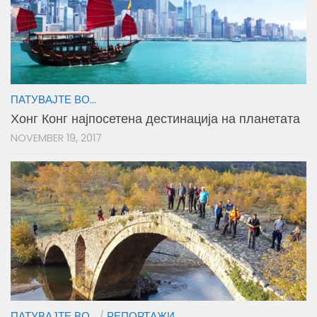
ПАТУВАЈТЕ ВО...
Хонг Конг најпосетена дестинација на планетата
NOVEMBER 19, 2017
ПАТУВАЈТЕ ВО...
/
РЕПОРТАЖИ