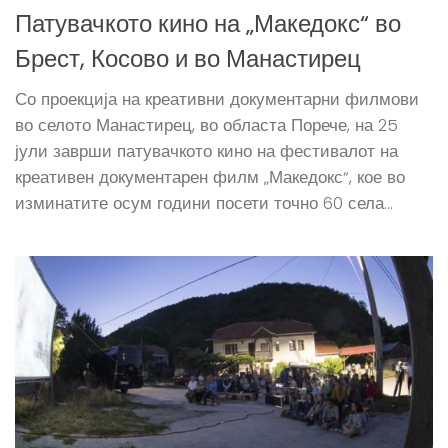
Патувачкото кино на „Македокс“ во
Брест, Косово и во Манастирец
Со проекција на креативни документарни филмови
во селото Манастирец, во областа Порече, на 25
јули заврши патувачкото кино на фестивалот на
креативен документарен филм „Македокс“, кое во
изминатите осум години посети точно 60 села...