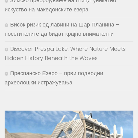
Зимско пребројување на птици: уникатно
искуство на македонските езера
Висок ризик од лавини на Шар Планина –
посетителите да бидат крајно внимателни
Discover Prespa Lake: Where Nature Meets
Hidden History Beneath the Waves
Преспанско Езеро – први подводни
археолошки истражувања