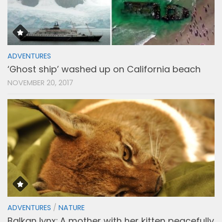
ADVENTURES
‘Ghost ship’ washed up on California beach
NOVEMBER 20, 2017
ADVENTURES
/
NATURE
Balkan lynx: A mother with her kitten peacefully