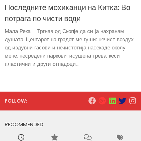
Последните мохиканци на Китка: Во
потрага по чисти води
Мала Река – Тргнав од Скопје да си ја нахранам
душата. Центарот на градот ме гуши: нечист воздух
од издувни гасови и нечистотија насекаде околу
мене, несредени паркови, исушена трева, кеси
пластични и други отпадоци…....
FOLLOW:
RECOMMENDED