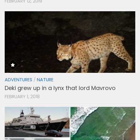
FEBRUARY 12, 2019
ADVENTURES
/
NATURE
Deki grew up in a lynx that lord Mavrovo
FEBRUARY 1, 2018