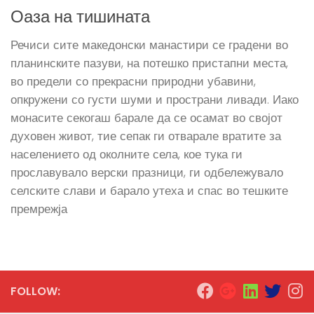
Оаза на тишината
Речиси сите македонски манастири се градени во
планинските пазуви, на потешко пристапни места,
во предели со прекрасни природни убавини,
опкружени со густи шуми и пространи ливади. Иако
монасите секогаш барале да се осамат во својот
духовен живот, тие сепак ги отварале вратите за
населението од околните села, кое тука ги
прославувало верски празници, ги одбележувало
селските слави и барало утеха и спас во тешките
премрежја
FOLLOW: