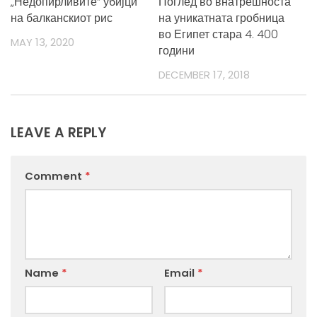
„Недопирливите“ убијци
Поглед во внатрешноста
на балканскиот рис
на уникатната гробница
во Египет стара 4. 400
MAY 13, 2020
години
DECEMBER 17, 2018
LEAVE A REPLY
Comment
*
Name
*
Email
*