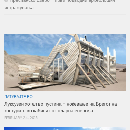
Преспанско Езеро – први подводни археолошки
истражувања
ПАТУВАЈТЕ ВО...
Луксузен хотел во пустина – ноќевање на Брегот на
костурите во кабини со соларна енергија
FEBRUARY 24, 2018