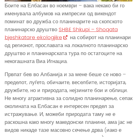
Боите на Елбасан во ноември – вака некако би го
именувала албумов на импресии од викендот
поминат во дружба со планинарите на скопското
планинарско друштво
SHBE Shkupi – Shoqata
bjeshkatare ekologjike
на собирот на планинари
од регионот, прославата на локалното планинарско
друштво и планинарската тура по остатоците на
некогашната Виа Игнациа.
Првпат бев во Албанија и за мене беше се ново –
пределот, луѓето, обичаите, веселбите, историјата,
дружбите, но и природата, нејзините бои и облици.
Не многу атрактивна за солидно планинарење, сепак
околината на Елбасан е интересен предел за
истражување. И, можеби природата таму не е
раскошна како многу македонски планини, ама јас не
видов никаде тазе масовно сечење дрва (иако е