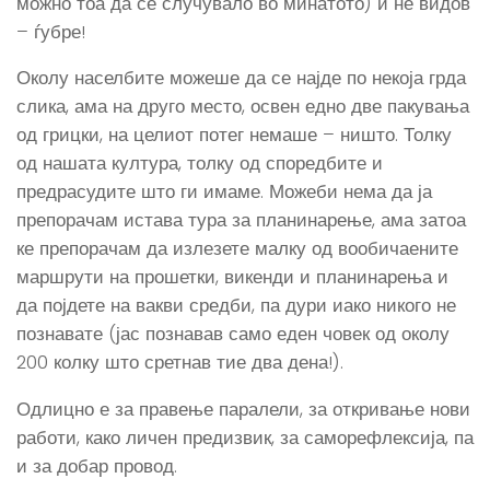
можно тоа да се случувало во минатото) и не видов
– ѓубре!
Околу населбите можеше да се најде по некоја грда
слика, ама на друго место, освен едно две пакувања
од грицки, на целиот потег немаше – ништо. Толку
од нашата култура, толку од споредбите и
предрасудите што ги имаме. Можеби нема да ја
препорачам истава тура за планинарење, ама затоа
ке препорачам да излезете малку од вообичаените
маршрути на прошетки, викенди и планинарења и
да појдете на вакви средби, па дури иако никого не
познавате (јас познавав само еден човек од околу
200 колку што сретнав тие два дена!).
Одлицно е за правење паралели, за откривање нови
работи, како личен предизвик, за саморефлексија, па
и за добар провод.