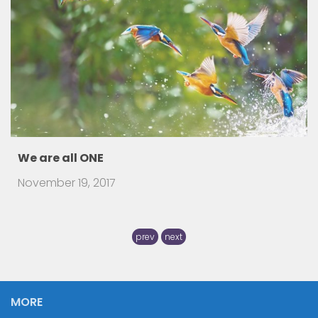
How to detect Balkan people in your
Neighbourh
July 31, 2016
There are travelers that visit a foreign country and
prev
next
MORE