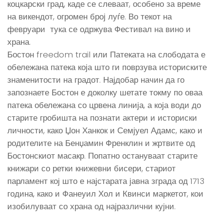
коцкарски град, каде се слеваат, особено за време
на викендот, огромен број луѓе. Во текот на
февруари тука се одржува Фестивал на вино и
храна.
Бостон freedom trail или Патеката на слободата е
обележана патека која што ги поврзува историските
знаменитости на градот. Најдобар начин да го
запознаете Бостон е доколку шетате токму по оваа
патека обележана со црвена линија, а која води до
старите гробишта на познати актери и историски
личности, како Џон Ханкок и Семјуел Адамс, како и
родителите на Бенџамин Френклин и жртвите од
Бостонскиот масакр. Попатно остануваат старите
книжари со ретки книжевни бисери, стариот
парламент кој што е најстарата јавна зграда од 1713
година, како и Фанеуил Хол и Квинси маркетот, кои
изобилуваат со храна од најразлични кујни.