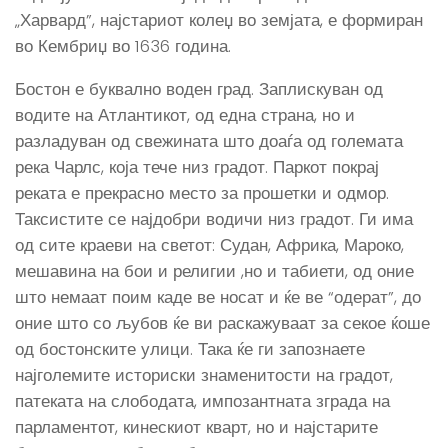
„Харвард”, најстариот колеџ во земјата, е формиран
во Кембриџ во 1636 година.
Бостон е буквално воден град. Заплискуван од
водите на Атлантикот, од една страна, но и
разладуван од свежината што доаѓа од големата
река Чарлс, која тече низ градот. Паркот покрај
реката е прекрасно место за прошетки и одмор.
Таксистите се најдобри водичи низ градот. Ги има
од сите краеви на светот: Судан, Африка, Мароко,
мешавина на бои и религии ,но и табиети, од оние
што немаат поим каде ве носат и ќе ве “одерат”, до
оние што со љубов ќе ви раскажуваат за секое ќоше
од бостонските улици. Така ќе ги запознаете
најголемите историски знаменитости на градот,
патеката на слободата, импозантната зграда на
парламентот, кинескиот кварт, но и најстарите