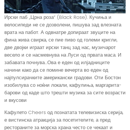
Ирски паб „Црна роза” (Black Rose). Кучиња и
велосипеди не се дозволени, пишува зад влезната
врата на пабот. А одвнатре допираат звуците на
фина жива свирка, се пие пиво од големи кригли,
две двојки играат ирски танц зад нас, музичарот
весело и се насмевнува на Луси од првата маса. И
забавата почнува…Ова е еден од илјадниците
начини како да се помине вечерта во еден од
најпулсирачките американски градови. Оти Бостон
изобилува со ноќни локали, кафулиња, маргарита-
барови од каде што трешти музика за сите возрасти
и вкусови
Кафулето Cheers од познатата телевизиска серија,
е вистинска атракција за посетителите, а пред
рестораните за морска храна често се чекаат и