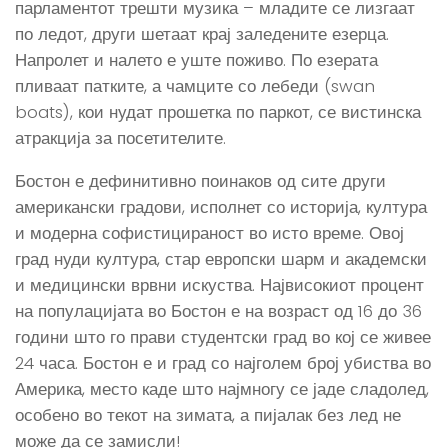
парламентот трешти музика – младите се лизгаат
по ледот, други шетаат крај заледените езерца.
Напролет и налето е уште поживо. По езерата
пливаат патките, а чамците со лебеди (swan
boats), кои нудат прошетка по паркот, се вистинска
атракција за посетителите.
Бостон е дефинитивно поинаков од сите други
американски градови, исполнет со историја, култура
и модерна софистицираност во исто време. Овој
град нуди култура, стар европски шарм и академски
и медицински врвни искуства. Највисокиот процент
на популацијата во Бостон е на возраст од 16 до 36
години што го прави студентски град во кој се живее
24 часа. Бостон е и град со најголем број убиства во
Америка, место каде што најмногу се јаде сладолед,
особено во текот на зимата, а пијалак без лед не
може да се замисли!