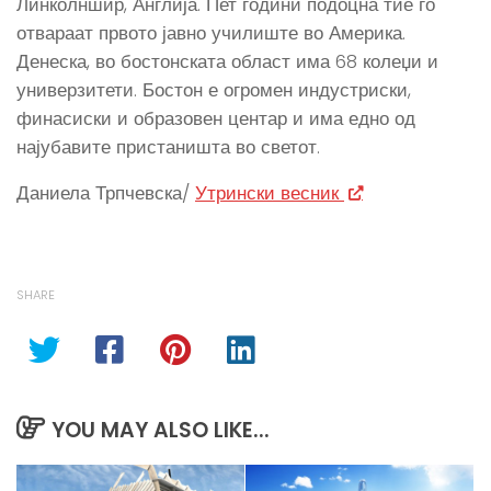
Линколншир, Англија. Пет години подоцна тие го
отвараат првото јавно училиште во Америка.
Денеска, во бостонската област има 68 колеџи и
универзитети. Бостон е огромен индустриски,
финасиски и образовен центар и има едно од
најубавите пристаништа во светот.
Даниела Трпчевска/
Утрински весник
SHARE
YOU MAY ALSO LIKE...