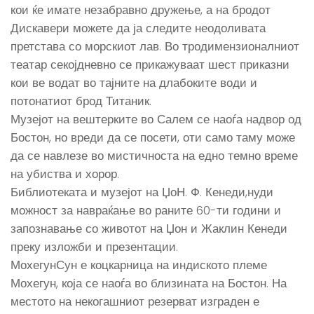
кои ќе имате незабравно дружење, а на бродот
Дискавери можете да ја следите неодоливата
претстава со морскиот лав. Во тродимензионалниот
театар секојдневно се прикажуваат шест приказни
кои ве водат во тајните на длабоките води и
потонатиот брод Титаник.
Музејот на вештерките во Салем се наоѓа надвор од
Бостон, но вреди да се посети, оти само таму може
да се навлезе во мистичноста на едно темно време
на убиства и хорор.
Библиотеката и музејот на ЏоН. Ф. Кенеди,нуди
можност за навраќање во раните 60-ти години и
запознавање со животот на Џон и Жаклин Кенеди
преку изложби и презентации.
МохегунСун е коцкарница на индиското племе
Мохегун, која се наоѓа во близината на Бостон. На
местото на некогашниот резерват изграден е