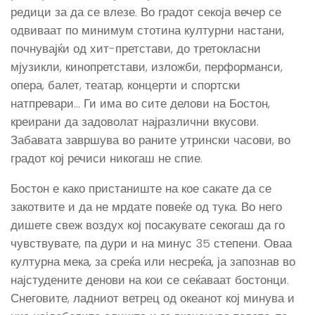
редици за да се влезе. Во градот секоја вечер се
одвиваат по минимум стотина културни настани,
почнувајќи од хит-претстави, до третокласни
мјузикли, кинопретстави, изложби, перформанси,
опера, балет, театар, концерти и спортски
натпревари… Ги има во сите делови на Бостон,
креирани да задоволат најразлични вкусови.
Забавата завршува во раните утрински часови, во
градот кој речиси никогаш не спие.
Бостон е како пристаниште на кое сакате да се
закотвите и да не мрдате повеќе од тука. Во него
дишете свеж воздух кој посакувате секогаш да го
чувствувате, па дури и на минус 35 степени. Оваа
културна мека, за среќа или несреќа, ја запознав во
најстудените денови на кои се сеќаваат бостонци.
Снеговите, ладниот ветрец од океанот кој минува и