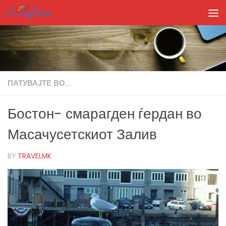
Skip to content
ПАТУВАЈТЕ ВО...
Бостон- смарагден ѓердан во
Масачусетскиот Залив
BY
TRAVELMK