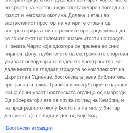
во срцето на Бостон, нуди спектакуларен поглед на
градот и неговата околина. Додека шеташ во
застаклениот простор, на четирите страни од
опсерваторијата, низ огромните прозорци можат да
се забележат најголемите знаменитости на градот,
и реката Чарлс која одозгора се прелева во сини
нијанси. Долу, љубителите на екстремните спортови
уживаат освојувајќи го воденото пространство. Во
далечината се гледаат зградите во комплексопт на
Цхристиан Сциенце, бостонската јавна библиотека,
прекрасната црква Тринити и многубројните паркови
кои ја сочинуваат бостонската огрлица од смарагди.
Од обсерваторијата се пружа поглед на Кембриџ и
на предградието околу Бостон, а на многу бистар
ден, може да се види и дел од Кејп Код
Бостонски атракции