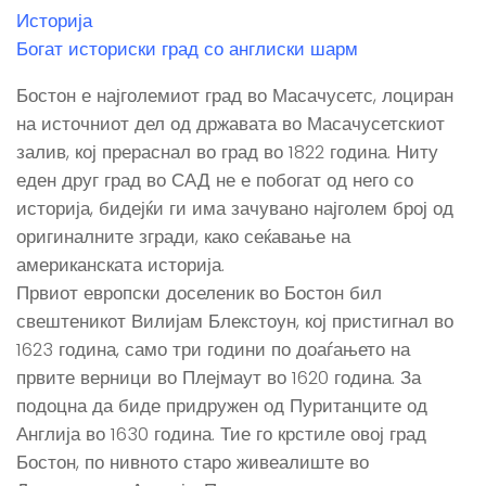
Историја
Богат историски град со англиски шарм
Бостон е најголемиот град во Масачусетс, лоциран
на источниот дел од државата во Масачусетскиот
залив, кој прераснал во град во 1822 година. Ниту
еден друг град во САД не е побогат од него со
историја, бидејќи ги има зачувано најголем број од
оригиналните згради, како сеќавање на
американската историја.
Првиот европски доселеник во Бостон бил
свештеникот Вилијам Блекстоун, кој пристигнал во
1623 година, само три години по доаѓањето на
првите верници во Плејмаут во 1620 година. За
подоцна да биде придружен од Пуританците од
Англија во 1630 година. Тие го крстиле овој град
Бостон, по нивното старо живеалиште во