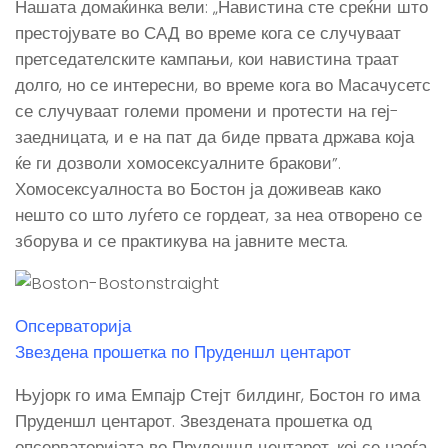
Нашата домаќинка вели: „Навистина сте среќни што
престојувате во САД во време кога се случуваат
претседателските кампањи, кои навистина траат
долго, но се интересни, во време кога во Масачусетс
се случуваат големи промени и протести на геј-
заедницата, и е на пат да биде првата држава која
ќе ги дозволи хомосексуалните бракови”.
Хомосексуалноста во Бостон ја доживеав како
нешто со што луѓето се гордеат, за неа отворено се
зборува и се практикува на јавните места.
Опсерваторија
Звездена прошетка по Пруденшл центарот
Њујорк го има Емпајр Стејт билдинг, Бостон го има
Пруденшл центарот. Звездената прошетка од
опсерваторијата во Пруденшл центарот, кој се наоѓа