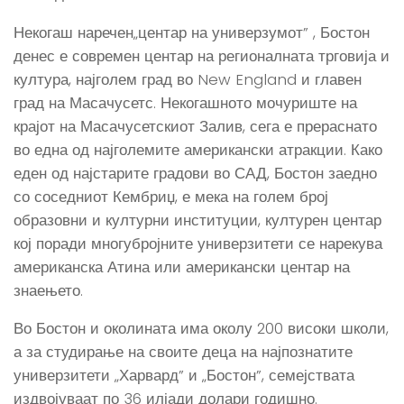
Некогаш наречен„центар на универзумот” , Бостон
денес е современ центар на регионалната трговија и
култура, најголем град во New England и главен
град на Масачусетс. Некогашното мочуриште на
крајот на Масачусетскиот Залив, сега е прераснато
во една од најголемите американски атракции. Како
еден од најстарите градови во САД, Бостон заедно
со соседниот Кембриџ, е мека на голем број
образовни и културни институции, културен центар
кој поради многубројните универзитети се нарекува
американска Атина или американски центар на
знаењето.
Во Бостон и околината има околу 200 високи школи,
а за студирање на своите деца на најпознатите
универзитети „Харвард” и „Бостон”, семејствата
издвојуваат по 36 илјади долари годишно.