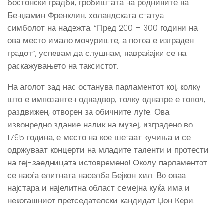
бостонски градби, гробиштата на роднините на
Бенџамин Френклин, холандската статуа –
симболот на надежта. “Пред 200 – 300 години на
ова место имало мочуриште, а потоа е изграден
градот”, успевам да слушнам, навраќајки се на
раскажувањето на таксистот.
На аголот зад нас останува парламентот кој, колку
што е импозантен однадвор, толку однатре е топол,
раздвижен, отворен за обичните луѓе. Ова
извонредно здание налик на музеј, изградено во
1795 година, е место на кое шетаат кучиња и се
одржуваат концерти на младите таленти и протести
на геј-заедницата истовремено! Околу парламентот
се наоѓа елитната населба Бејкон хил. Во оваа
најстара и најелитна област семејна куќа има и
некогашниот претседателски кандидат Џон Кери.