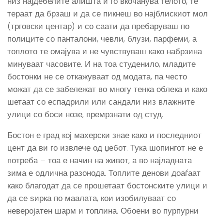
низ најдебелите алишта и го вкочанува телото, те
тераат да брзаш и да се пикнеш во најблискиот мол
(трговски центар) и со саати да пребаруваш по
полиците со панталони, чевли, блузи, парфеми, а
топлото те омајува и не чувствуваш како набрзина
минуваат часовите. И на тоа студенило, младите
бостонки не се откажуваат од модата, па често
можат да се забележат во многу тенка облека и како
шетаат со еспадрили или сандали низ влажните
улици со боси нозе, премрзнати од студ.
Бостон е град кој махерски знае како и последниот
цент да ви го извлече од џебот. Тука шопингот не е
потреба – тоа е начин на живот, а во најладната
зима е одлична разонода. Топлите денови доаѓаат
како благодат да се прошетаат бостонските улици и
да се ѕирка по маалата, кои изобилуваат со
неверојатен шарм и топлина. Обоени во пурпурни