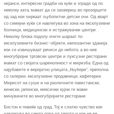
нијанси, интересни градби на куќи и згради од по
неколку ката, мамат да се заѕвериш во прозорците
од зад кои ѕиркаат љубопитни детски очи. Од кварт
со семејни куќи се навлегува во зона на ексклузивни
болници, медицински и истражувачки центри.
Неколку блока подолу очите шараат по
ексклузивните бизнис-објекти, импозантни зданија
кои се извишуваат речиси до небото, а во нив
многубројни трговски центри и луксузни ресторани
мамат со својата шареноликост и миризба. Една од
најубавите е веројатно улицата „Њубери”, преполна
со галерии, ексклузивни продавници, кафетерии.
Мирисот на суши и на различните пакистански,
кинески, јапонски, мексички кујни ги мами
минувачите во многубројните ресторани.
Бостон е повеќе од град. Тој е слатко чувство кое
навлегува во секоја пора од телото и кое не ве