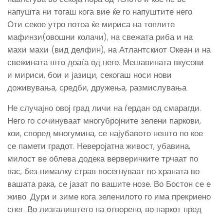
напушта ни тогаш кога вие ќе го напуштите него.
Оти секое утро потоа ќе мириса на топлите
мафинзи(овошни колачи), на свежата риба и на
махи махи (вид делфин), на Атлантскиот Океан и на
свежината што доаѓа од него. Мешавината вкусови
и мириси, бои и јазици, секогаш носи нови
доживувања, средби, дружења, размислувања.
Не случајно овој град личи на ѓердан од смарагди.
Него го сочинуваат многубројните зелени паркови,
кои, според многумина, се најубавото нешто по кое
се памети градот. Неверојатна живост, убавина,
милост ве облева додека верверичките трчаат по
вас, без нималку страв посегнуваат по храната во
вашата рака, се јазат по вашите нозе. Во Бостон се е
живо. Дури и зиме кога зеленилото го има прекриено
снег. Во лизгалиштето на отворено, во паркот пред