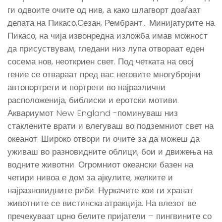
ги одвоите очите од нив, а како шлагворт доаѓаат
делата на Пикасо,Сезан, Рембрант… Минијатурите на
Пикасо, на чија извонредна изложба имав можност
да присуствувам, гледани низ лупа отвораат еден
сосема нов, неоткриен свет. Под четката на овој
гение се отвараат пред вас неговите многубројни
автопортрети и портрети во најразлични
расположенија, библиски и еротски мотиви.
Аквариумот New England -поминуваш низ
стаклените врати и влегуваш во подземниот свет на
океанот. Широко отвори ги очите за да можеш да
уживаш во разновидните облици, бои и движења на
водните животни. Огромниот океански базен на
четири нивоа е дом за ајкулите, желките и
најразновидните риби. Нуркачите кои ги хранат
животните се вистинска атракција. На влезот ве
пречекуваат црно белите пријатели – пингвините со