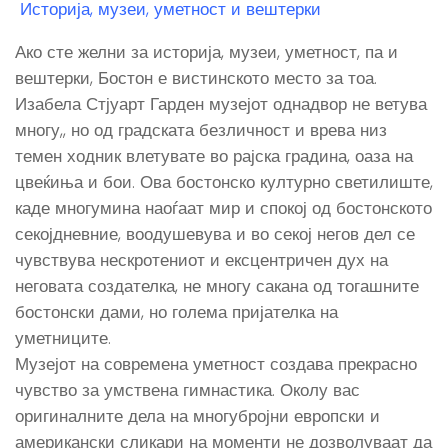
Историја, музеи, уметност и вештерки
Ако сте желни за историја, музеи, уметност, па и
вештерки, Бостон е вистинското место за тоа.
Изабела Стјуарт Гарден музејот однадвор не ветува
многу,, но од градската безличност и врева низ
темен ходник влетувате во рајска градина, оаза на
цвеќиња и бои. Ова бостонско културно светилиште,
каде многумина наоѓаат мир и спокој од бостонското
секојдневние, воодушевува и во секој негов дел се
чувствува нескротениот и ексцентричен дух на
неговата создателка, не многу сакана од тогашните
бостонски дами, но голема пријателка на
уметниците.
Музејот на современа уметност создава прекрасно
чувство за умствена гимнастика. Околу вас
оригиналните дела на многубројни европски и
американски сликари на моменти не дозволуваат да