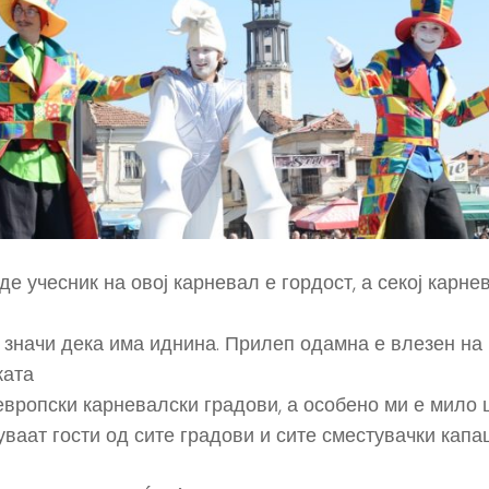
де учесник на овој карневал е гордост, а секој карне
 значи дека има иднина. Прилеп одамна е влезен на
ката
европски карневалски градови, а особено ми е мило 
уваат гости од сите градови и сите сместувачки капа