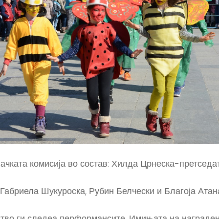
вачката комисија во состав: Хилда Црнеска-претседа
 Габриела Шукуроска, Рубин Белчески и Благоја Атан
тво ги следеа перформансите. Имињата на награден