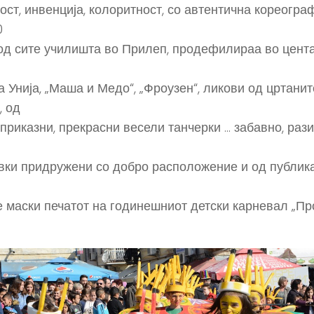
ост, инвенција, колоритност, со автентична кореограф
0
од сите училишта во Прилеп, продефилираа во цент
а Унија, „Маша и Медо“, „Фроузен“, ликови од цртанит
 од
 приказни, прекрасни весели танчерки … забавно, рази
вки придружени со добро расположение и од публика
е маски печатот на годинешниот детски карневал „Пр