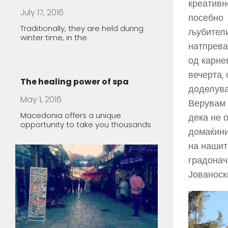
креативно
посебно
љубители
натпрева
од карне
вечерта, 
доделува
Верувам
Old bazaar
дека не 
March 20, 2016
домаќин
Lazy Sunday morning in Skopje,
на нашит
Macedonia
градонач
Јованоск
Rugince – Forgotten Stone
Village
March 19, 2016