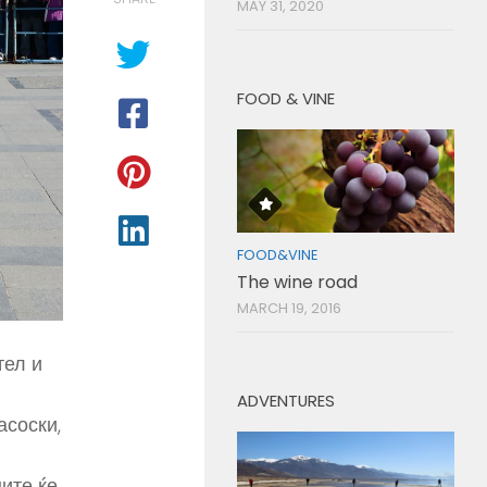
MAY 31, 2020
FOOD & VINE
FOOD&VINE
The wine road
MARCH 19, 2016
тел и
ADVENTURES
асоски,
ите ќе