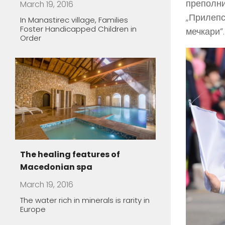
преполни
„Прилепс
The healing features of
мечкари“.
Macedonian spa
March 19, 2016
The water rich in minerals is rarity in
Europe
Macedonian lodgings – oasis
of peace
March 19, 2016