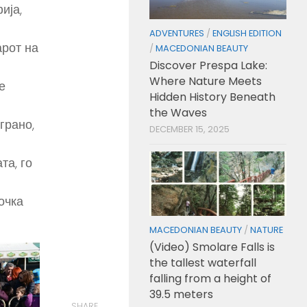
ија,
ADVENTURES
/
ENGLISH EDITION
арот на
/
MACEDONIAN BEAUTY
Discover Prespa Lake:
Where Nature Meets
е
Hidden History Beneath
the Waves
грано,
DECEMBER 15, 2025
та, го
очка
MACEDONIAN BEAUTY
/
NATURE
(Video) Smolare Falls is
the tallest waterfall
falling from a height of
39.5 meters
SHARE