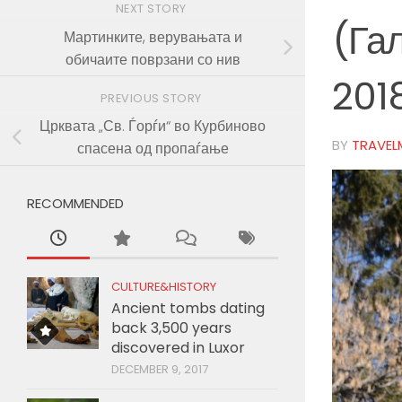
NEXT STORY
(Га
Мартинките, верувањата и
обичаите поврзани со нив
201
PREVIOUS STORY
Црквата „Св. Ѓорѓи“ во Курбиново
BY
TRAVEL
спасена од пропаѓање
RECOMMENDED
CULTURE&HISTORY
Ancient tombs dating
back 3,500 years
discovered in Luxor
DECEMBER 9, 2017