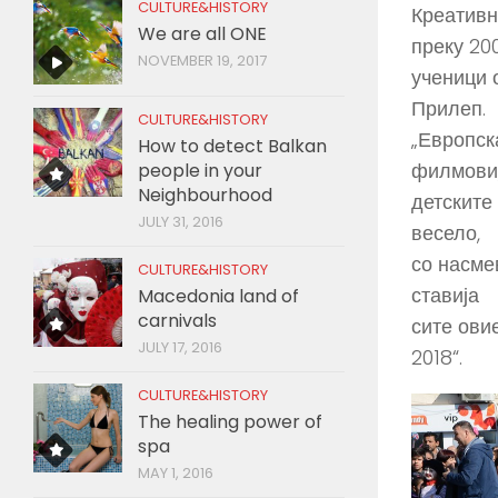
CULTURE&HISTORY
Креативн
We are all ONE
преку 20
NOVEMBER 19, 2017
ученици 
Прилеп.
CULTURE&HISTORY
„Европск
How to detect Balkan
филмови,
people in your
Neighbourhood
детските
JULY 31, 2016
весело,
со насме
CULTURE&HISTORY
ставија
Macedonia land of
carnivals
сите ови
JULY 17, 2016
2018“.
CULTURE&HISTORY
The healing power of
spa
MAY 1, 2016