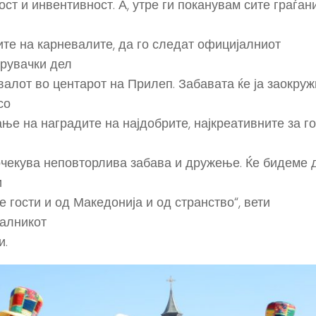
ст и инвентивност. А, утре ги поканувам сите граѓан
те на карневалите, да го следат официјалниот
рувачки дел
валот во центарот на Прилеп. Забавата ќе ја заокру
со
ње на наградите на најдобрите, најкреативните за го
очекува неповторлива забава и дружење. Ќе бидеме 
и
е гости и од Македонија и од странство“, вети
алникот
и.