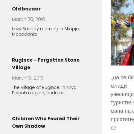
The village of Rugince, in Kriva
Palanka region, endures
Children Who Feared Their
Own Shadow
March 19, 2016
In Manastirec village, Families
Foster Handicapped Children in
Order
„Да се би
млади
учесници
туристич
мапа на 
пристигн
се