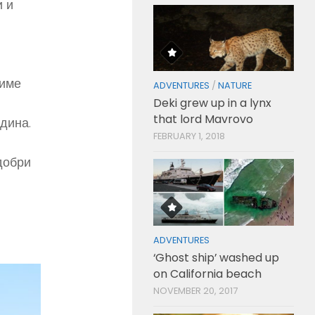
и и
жиме
ADVENTURES
/
NATURE
Deki grew up in a lynx
that lord Mavrovo
дина.
FEBRUARY 1, 2018
добри
ADVENTURES
‘Ghost ship’ washed up
on California beach
NOVEMBER 20, 2017