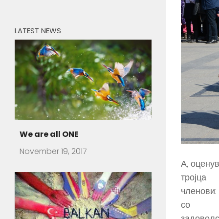
LATEST NEWS
How to detect Balkan people
in your Neighbourh
А, оцену
July 31, 2016
тројца
There are travelers that visit a
foreign country and
членови:
со
задоволс