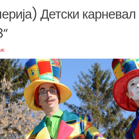
лерија) Детски карневал
8“
MK