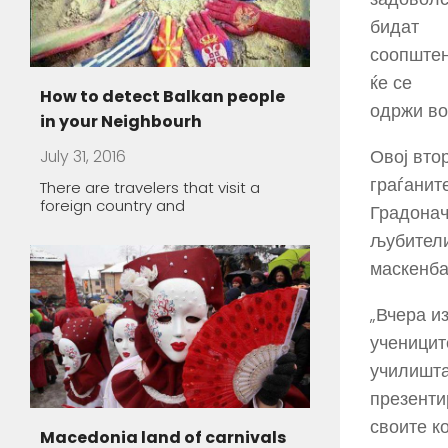
бидат
соопштен
ќе се
одржи во 
Овој вто
Macedonia land of carnivals
граѓаните
July 17, 2016
Градонач
Traditionally, they are held during
љубители
winter time, in the
маскенба
„Вчера и
The healing power of spa
ученицит
училишта
May 1, 2016
презенти
Macedonia offers a unique
opportunity to take you thousands
своите к