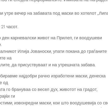
и утре вечер на забавата под маски во хотелот „Лип
21 часот.
р ден карневалски живот на Прилеп, ги воодушеви
.
алникот Илија Јованоски, упати покана до граѓаните
те на
лите, да присуствуваат и на утрешната забава.
збиравме најдобри рачно изработени маски, денеска
е од
та го брануваа со весел дух, животот на градот,
рајќи ги
остими, извонредни маски, кои што воодушевија со св