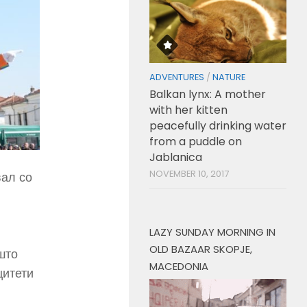
ADVENTURES
/
NATURE
Balkan lynx: A mother
with her kitten
peacefully drinking water
from a puddle on
Jablanica
NOVEMBER 10, 2017
вал со
LAZY SUNDAY MORNING IN
OLD BAZAAR SKOPJE,
што
MACEDONIA
цитети