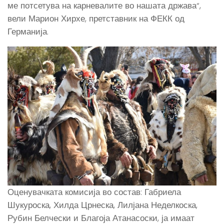
ме потсетува на карневалите во нашата држава“,
вели Марион Хирхе, претставник на ФЕКК од
Германија.
Оценувачката комисија во состав: Габриела
Шукуроска, Хилда Црнеска, Лилјана Неделкоска,
Рубин Белчески и Благоја Атанасоски, ја имаат