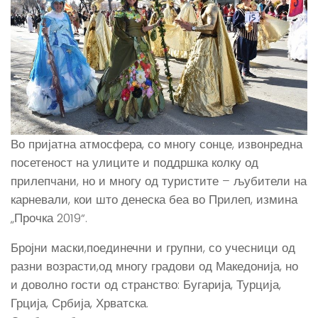
Во пријатна атмосфера, со многу сонце, извонредна
посетеност на улиците и поддршка колку од
прилепчани, но и многу од туристите – љубители на
карневали, кои што денеска беа во Прилеп, измина
„Прочка 2019“.
Бројни маски,поединечни и групни, со учесници од
разни возрасти,од многу градови од Македонија, но
и доволно гости од странство: Бугарија, Турција,
Грција, Србија, Хрватска.