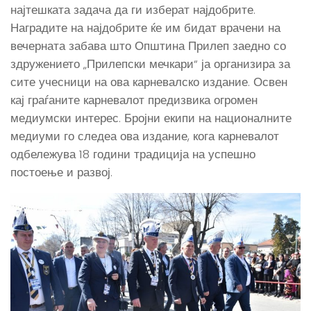
најтешката задача да ги изберат најдобрите.
Наградите на најдобрите ќе им бидат врачени на
вечерната забава што Општина Прилеп заедно со
здружението „Прилепски мечкари“ ја организира за
сите учесници на ова карневалско издание. Освен
кај граѓаните карневалот предизвика огромен
медиумски интерес. Бројни екипи на националните
медиуми го следеа ова издание, кога карневалот
одбележува 18 години традиција на успешно
постоење и развој.