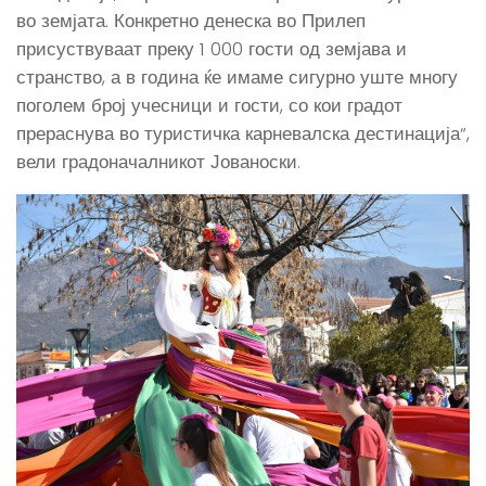
во земјата. Конкретно денеска во Прилеп
присуствуваат преку 1 000 гости од земјава и
странство, а в година ќе имаме сигурно уште многу
поголем број учесници и гости, со кои градот
прераснува во туристичка карневалска дестинација“,
вели градоначалникот Јованоски.