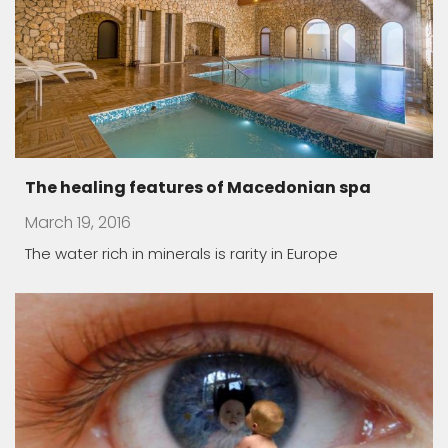
Macedonian lodgings – oasis of peace
March 19, 2016
Almost all Macedonian monasteries have been built
in the