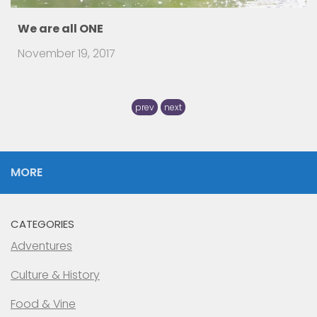
Neighbourh
July 31, 2016
There are travelers that visit a foreign country and
prev
next
MORE
CATEGORIES
Adventures
Culture & History
Food & Vine