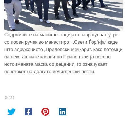
Содржините на манифестацијата завршуваат утре
со посен ручек во манастирот „Свети Ѓорѓија“ каде
што здружението „Прилепски мечкари“, како потомци
на некогашните касапи во Прилеп кои ја носеле
истоимената маска со децении, го означуваат
почетокот на долгите велигденски пости.
SHARE