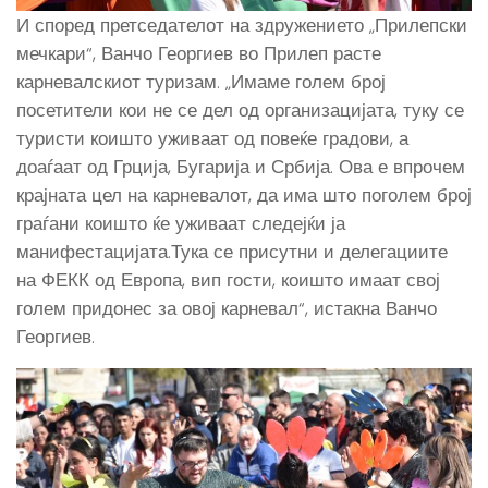
И според претседателот на здружението „Прилепски
мечкари“, Ванчо Георгиев во Прилеп расте
карневалскиот туризам. „Имаме голем број
посетители кои не се дел од организацијата, туку се
туристи коишто уживаат од повеќе градови, а
доаѓаат од Грција, Бугарија и Србија. Ова е впрочем
крајната цел на карневалот, да има што поголем број
граѓани коишто ќе уживаат следејќи ја
манифестацијата.Тука се присутни и делегациите
на ФЕКК од Европа, вип гости, коишто имаат свој
голем придонес за овој карневал“, истакна Ванчо
Георгиев.