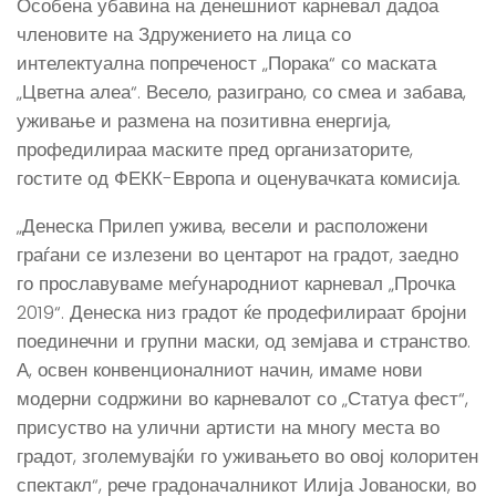
Особена убавина на денешниот карневал дадоа
членовите на Здружението на лица со
интелектуална попреченост „Порака“ со маската
„Цветна алеа“. Весело, разиграно, со смеа и забава,
уживање и размена на позитивна енергија,
профедилираа маските пред организаторите,
гостите од ФЕКК-Европа и оценувачката комисија.
„Денеска Прилеп ужива, весели и расположени
граѓани се излезени во центарот на градот, заедно
го прославуваме меѓународниот карневал „Прочка
2019“. Денеска низ градот ќе продефилираат бројни
поединечни и групни маски, од земјава и странство.
А, освен конвенционалниот начин, имаме нови
модерни содржини во карневалот со „Статуа фест“,
присуство на улични артисти на многу места во
градот, зголемувајќи го уживањето во овој колоритен
спектакл“, рече градоначалникот Илија Јованоски, во