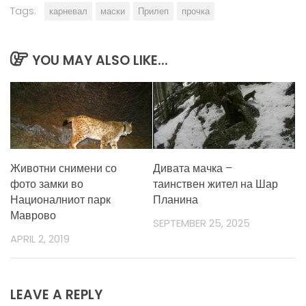
Tags:
карневал
маски
Прилеп
прочка
YOU MAY ALSO LIKE...
Животни снимени со
Дивата мачка –
фото замки во
таинствен жител на Шар
Националниот парк
Планина
Маврово
SEPTEMBER 25, 2025
APRIL 2, 2019
LEAVE A REPLY