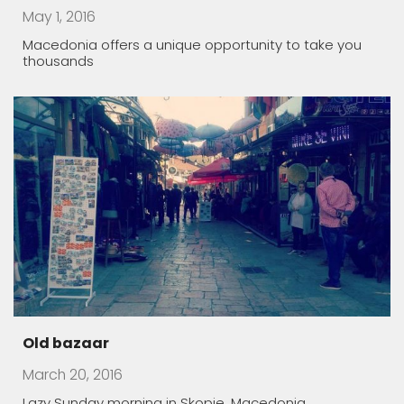
March 20, 2016
Lazy Sunday morning in Skopje, Macedonia
Rugince – Forgotten Stone Village
March 19, 2016
The village of Rugince, in Kriva Palanka region, endures
Children Who Feared Their Own Shadow
March 19, 2016
In Manastirec village, Families Foster Handicapped
Children in Order