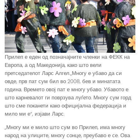
Прилеп е еден од позначајните членки на ФЕКК на
Европа, а од Македонија, како што вели
претседателот Ларс Алгел.„Многу е убаво да си
овде, прв пат сум бил во 2008, бев и минатата
година. Времето овој пат е многу убаво. Убавото е
што карневалот ги поврзува луѓето. Многу сум горд
што сме поканети како официјална федерација и
мило ми е“, изјави Ларс.
„Многу ми е мило што сум во Прилеп, има многу
народ на улиците, многу сонце, преубаво е се. Ова