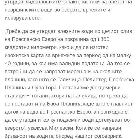
утврдат хидролошките карактеристики за влезот на
површинските води во езерото, врнежите и
испарувањето.
„Треба да се утврдат влезните води по целиот слив
на Преспанско Езеро на површина од 1.360
квадратни километри, како и да се изготви
изохитска карта за врнежите за период од најмалку
40 години, за кои има валидни податоци. За тоа се
потребни да се направат мерења и на околните
планини, како што се Галичица, Пелистер, Плаќенска
Планина и Сува Гора. Поставивме дождомерни
станици – тотализатори на Галичица, но треба да
се постават и на Баба Планина каде што е главниот
доток на вода во Преспанско Езеро, а неопходно е
да се утврди и колку подземни води дотекуваат во
езерото“, укажува Милевски. Кога ќе се направи
билансот на водите, според нашиот соговорник,