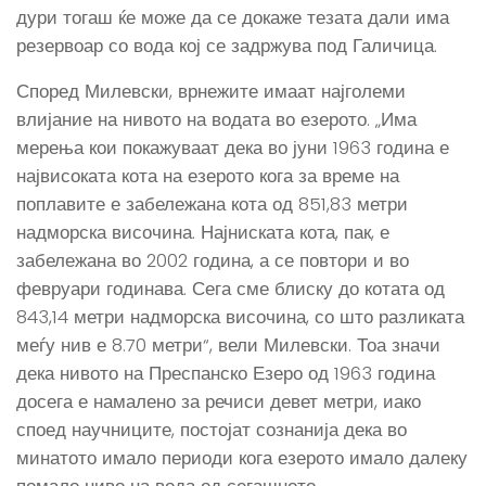
дури тогаш ќе може да се докаже тезата дали има
резервоар со вода кој се задржува под Галичица.
Според Милевски, врнежите имаат најголеми
влијание на нивото на водата во езерото. „Има
мерења кои покажуваат дека во јуни 1963 година е
највисоката кота на езерото кога за време на
поплавите е забележана кота од 851,83 метри
надморска височина. Најниската кота, пак, е
забележана во 2002 година, а се повтори и во
февруари годинава. Сега сме блиску до котата од
843,14 метри надморска височина, со што разликата
меѓу нив е 8.70 метри“, вели Милевски. Тоа значи
дека нивото на Преспанско Езеро од 1963 година
досега е намалено за речиси девет метри, иако
споед научниците, постојат сознанија дека во
минатото имало периоди кога езерото имало далеку