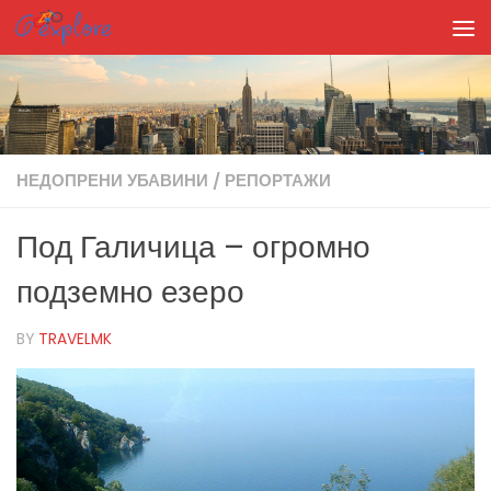
Skip to content
НЕДОПРЕНИ УБАВИНИ
/
РЕПОРТАЖИ
Под Галичица – огромно
подземно езеро
BY
TRAVELMK