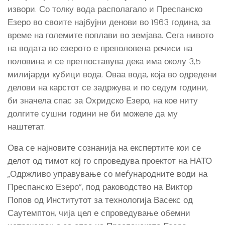
извори. Со толку вода располагало и Преспанско
Езеро во своите најбујни денови во 1963 година, за
време на големите поплави во земјава. Сега нивото
на водата во езерото е преполовена речиси на
половина и се претпоставува дека има околу 3,5
милијарди кубици вода. Оваа вода, која во одредени
делови на карстот се задржува и по седум години,
би значела спас за Охридско Езеро, на кое ниту
долгите сушни години не би можеле да му
наштетат.
Ова се најновите сознанија на експертите кои се
делот од тимот кој го спроведува проектот на НАТО
„Одржливо управување со меѓународните води на
Преспанско Езеро”, под раководство на Виктор
Попов од Институтот за технологија Васекс од
Саутемптон, чија цел е спроведување обемни