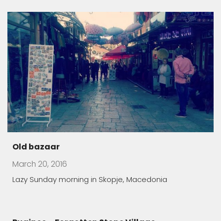
Old bazaar
March 20, 2016
Lazy Sunday morning in Skopje, Macedonia
Rugince – Forgotten Stone Village
March 19, 2016
The village of Rugince, in Kriva Palanka region, endures
Children Who Feared Their Own Shadow
March 19, 2016