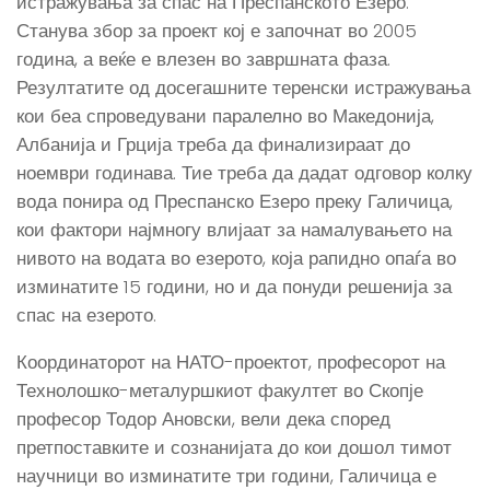
истражувања за спас на Преспанското Езеро.
Станува збор за проект кој е започнат во 2005
година, а веќе е влезен во завршната фаза.
Резултатите од досегашните теренски истражувања
кои беа спроведувани паралелно во Македонија,
Албанија и Грција треба да финализираат до
ноември годинава. Тие треба да дадат одговор колку
вода понира од Преспанско Езеро преку Галичица,
кои фактори најмногу влијаат за намалувањето на
нивото на водата во езерото, која рапидно опаѓа во
изминатите 15 години, но и да понуди решенија за
спас на езерото.
Координаторот на НАТО-проектот, професорот на
Технолошко-металуршкиот факултет во Скопје
професор Тодор Ановски, вели дека според
претпоставките и сознанијата до кои дошол тимот
научници во изминатите три години, Галичица е