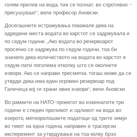
голем прилив на вода, тие се полнат, во спротивно –
пресушуваат“, вели професор Ановски.
Досегашните истражувања покажале дека на
одредени места водата во карстот се задржувала и
по седум години. „Ако водата во резервоарот
просечно се задржува по седум години, тоа би
значело дека количеството на водата во карстот е
седум пати поголема отколку што се околните
извори. Ако се направи пресметка, тогаш може да се
утврди дека има еден огромен резервоар под
Галичица кој ги храни овие извори“, вели Ановски.
Во рамките на НАТО-проектот во изминатите три
години е следен приливот и одливот на вода во
езерото, метеоролошките податоци од трите земји
во текот на една година, направен е трасерски
експеримент за утврдување на тоа колку брзо