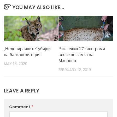
YOU MAY ALSO LIKE...
„Недопирливите“ убијци
Рис тежок 27 килограми
на балканскиот рис
влезе во замка на
Маврово
MAY 13, 2020
FEBRUARY 12, 2019
LEAVE A REPLY
Comment
*