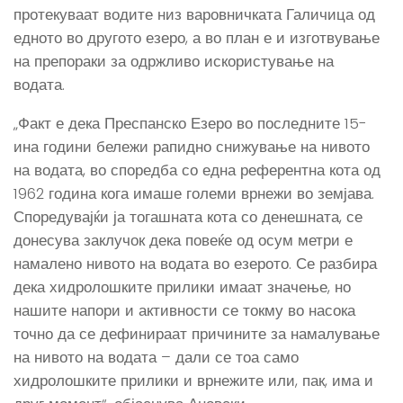
протекуваат водите низ варовничката Галичица од
едното во другото езеро, а во план е и изготвување
на препораки за одржливо искористување на
водата.
„Факт е дека Преспанско Езеро во последните 15-
ина години бележи рапидно снижување на нивото
на водата, во споредба со една референтна кота од
1962 година кога имаше големи врнежи во земјава.
Споредувајќи ја тогашната кота со денешната, се
донесува заклучок дека повеќе од осум метри е
намалено нивото на водата во езерото. Се разбира
дека хидролошките прилики имаат значење, но
нашите напори и активности се токму во насока
точно да се дефинираат причините за намалување
на нивото на водата – дали се тоа само
хидролошките прилики и врнежите или, пак, има и