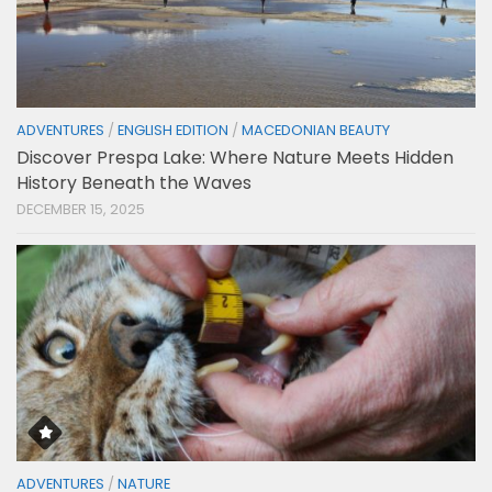
ADVENTURES
/
ENGLISH EDITION
/
MACEDONIAN BEAUTY
Discover Prespa Lake: Where Nature Meets Hidden
History Beneath the Waves
DECEMBER 15, 2025
ADVENTURES
/
NATURE