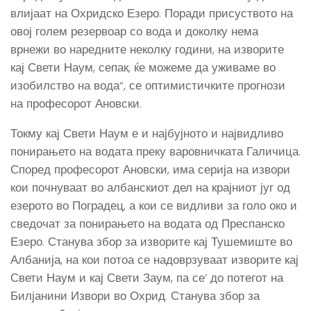
влијаат на Охридско Езеро. Поради присуството на
овој голем резервоар со вода и доколку нема
врнежи во наредните неколку години, на изворите
кај Свети Наум, сепак, ќе можеме да уживаме во
изобилство на вода“, се оптимистичките прогнози
на професорот Ановски.
Токму кај Свети Наум е и најбујното и највидливо
понирањето на водата преку варовничката Галичица.
Според професорот Ановски, има серија на извори
кои почнуваат во албанскиот дел на крајниот југ од
езерото во Поградец, а кои се видливи за голо око и
сведочат за понирањето на водата од Преспанско
Езеро. Станува збор за изворите кај Тушемиште во
Албанија, на кои потоа се надоврзуваат изворите кај
Свети Наум и кај Свети Заум, па се’ до потегот на
Билјанини Извори во Охрид. Станува збор за