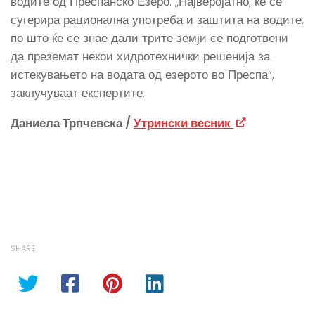
водите од Преспанско Езеро. „Најверојатно, ќе се
сугерира рационална употреба и заштита на водите,
по што ќе се знае дали трите земји се подготвени
да преземат некои хидротехнички решенија за
истекувањето на водата од езерото во Преспа“,
заклучуваат експертите.
Даниела Трпчевска /
Утрински весник
SHARE