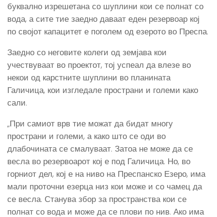
буквално изрешетана со шуплини кои се полнат со
вода, а сите тие заедно даваат еден резервоар кој
по својот капацитет е поголем од езерото во Преспа.
Заедно со неговите колеги од земјава кои
учествуваат во проектот, тој успеал да влезе во
некои од карстните шуплини во планината
Галичица, кои изгледале пространи и големи како
сали.
„При самиот врв тие можат да бидат многу
пространи и големи, а како што се оди во
длабочината се смалуваат. Затоа не може да се
весла во резервоарот кој е под Галичица. Но, во
горниот дел, кој е на ниво на Преспанско Езеро, има
мали проточни езерца низ кои може и со чамец да
се весла. Станува збор за пространства кои се
полнат со вода и може да се плови по нив. Ако има