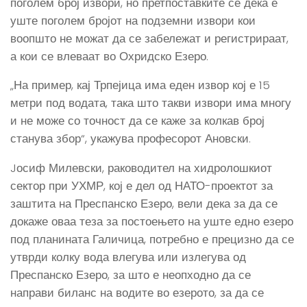
поголем број извори, но претпоставките се дека е
уште поголем бројот на подземни извори кои
воопшто не можат да се забележат и регистрираат,
а кои се влеваат во Охридско Езеро.
„На пример, кај Трпејица има еден извор кој е 15
метри под водата, така што такви извори има многу
и не може со точност да се каже за колкав број
станува збор“, укажува професорот Ановски.
Jосиф Милевски, раководител на хидролошкиот
сектор при УХМР, кој е дел од НАТО-проектот за
заштита на Преспанско Езеро, вели дека за да се
докаже оваа теза за постоењето на уште едно езеро
под планината Галичица, потребно е прецизно да се
утврди колку вода влегува или излегува од
Преспанско Езеро, за што е неопходно да се
направи биланс на водите во езерото, за да се