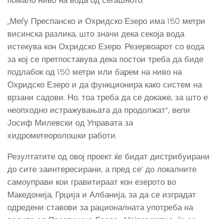
помало ниво на вода од сегашното.
„Меѓу Преспанско и Охридско Езеро има 150 метри
висинска разлика, што значи дека секоја вода
истекува кон Охридско Езеро. Резервоарот со вода
за кој се претпоставува дека постои треба да биде
подлабок од 150 метри или барем на ниво на
Охридско Езеро и да функционира како систем на
врзани садови. Но, тоа треба да се докаже, за што е
неопходно истражувањата да продолжат“, вели
Јосиф Милевски од Управата за
хидрометеоролошки работи.
Резултатите од овој проект ќе бидат дистрибуирани
до сите заинтересирани, а пред се’ до локалните
самоуправи кои гравитираат кон езерото во
Македонија, Грција и Албанија, за да се изградат
одредени ставови за рационалната употреба на