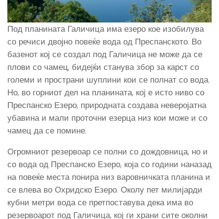
Под планината Галичица има езеро кое изобилува
со речиси двојно повеќе вода од Преспанското. Во
базенот кој се создал под Галичица не може да се
плови со чамец, бидејќи станува збор за карст со
големи и пространи шуплини кои се полнат со вода.
Но, во горниот дел на планината, кој е исто ниво со
Преспанско Езеро, природната создава неверојатна
убавина и мали проточни езерца низ кои може и со
чамец да се помине.
Огромниот резервоар се полни со дождовница, но и
со вода од Преспанско Езеро, која со години наназад
на повеќе места понира низ варовничката планина и
се влева во Охридско Езеро. Околу пет милијарди
кубни метри вода се претпоставува дека има во
резервоарот под Галичица, кој ги храни сите околни