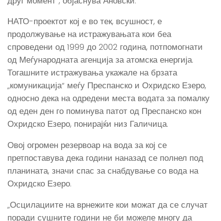
друг момент“, објаснува Ановски.
НАТО-проектот кој е во тек, всушност, е
продолжување на истражувањата кои беа
спроведени од 1999 до 2002 година, потпомогнати
од Меѓународната агенција за атомска енергија.
Тогашните истражувања укажале на брзата
„комуникација“ меѓу Преспанско и Охридско Езеро,
односно дека на одредени места водата за помалку
од еден ден го поминува патот од Преспанско кон
Охридско Езеро, понирајќи низ Галичица.
Овој огромен резервоар на вода за кој се
претпоставува дека години наназад се полнел под
планината, значи спас за снабдување со вода на
Охридско Езеро.
„Осцилациите на врнежите кои можат да се случат
поради сушните години не би можеле многу да