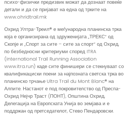
психо-физички предизвик можат да дознаат повеќе
детали и да се пријават на една од трките на
www.ohridtrail.mk
Охрид Ултра-Треил® е меѓународна планинска трка
која е организирана од здруженијата „ТРЕКС“ од
Скопје и „Спорт за сите – сите за спорт“ од Охрид,
по безбедносни критериуми според ITRA
(International Trail Running Association
www.itra.run) каде сите финишери се стекнуваат со
квалификациски поени за најпозната светска трка во
планинско трчање Ultra Trail du Mont Blanc® на
Алпите. Настанот е под покровителство од Преспа-
Охрид Нејчр Траст (ПОНТ), Општина Охрид,
Делегација на Европската Унија во земјава и е
поддржан од претседателот, Стево Пендаровски.