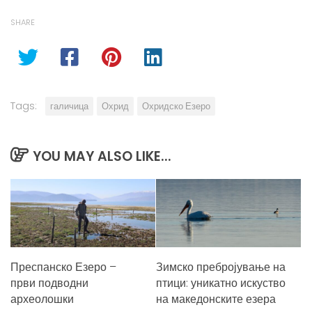
SHARE
Tags:
галичица
Охрид
Охридско Езеро
YOU MAY ALSO LIKE...
Преспанско Езеро –
Зимско пребројување на
први подводни
птици: уникатно искуство
археолошки
на македонските езера