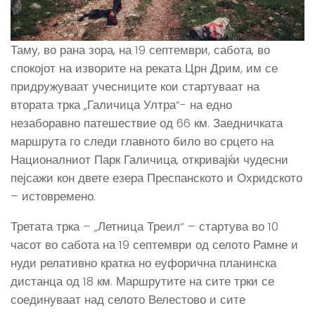
Таму, во рана зора, на 19 септември, сабота, во
спокојот на изворите на реката Црн Дрим, им се
придружуваат учесниците кои стартуваат на
втората трка „Галичица Ултра“- на едно
незаборавно патешествие од 66 км. Заедничката
маршрута го следи главното било во срцето на
Националниот Парк Галичица, откривајќи чудесни
пејсажи кон двете езера Преспанското и Охридското
– истовремено.
Третата трка – „Летница Треил“ – стартува во 10
часот во сабота на 19 септември од селото Рамне и
нуди релативно кратка но еуфорична планинска
дистанца од 18 км. Маршрутите на сите трки се
соединуваат над селото Велестово и сите