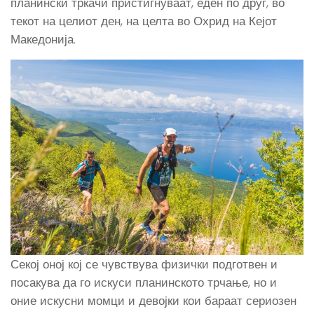
планински тркачи пристигнуваат, еден по друг, во
текот на целиот ден, на целта во Охрид на Кејот
Македонија.
Секој оној кој се чувствува физички подготвен и
посакува да го искуси планинското трчање, но и
оние искусни момци и девојки кои бараат сериозен