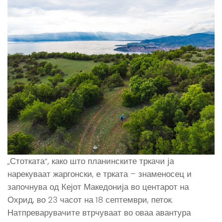
„Стотката“, како што планинските тркачи ја
нарекуваат жаргонски, е трката – знаменосец и
започнува од Кејот Македонија во центарот на
Охрид, во 23 часот на 18 септември, петок.
Натпреварувачите втрчуваат во оваа авантура