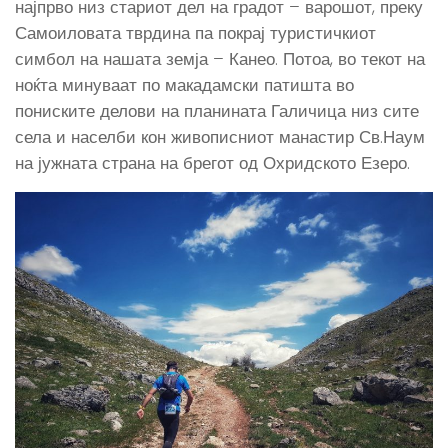
најпрво низ стариот дел на градот – варошот, преку
Самоиловата тврдина па покрај туристичкиот
симбол на нашата земја – Канео. Потоа, во текот на
ноќта минуваат по макадамски патишта во
пониските делови на планината Галичица низ сите
села и населби кон живописниот манастир Св.Наум
на јужната страна на брегот од Охридското Езеро.