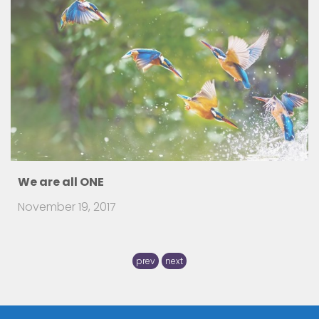
How to detect Balkan people in your
Neighbourh
July 31, 2016
There are travelers that visit a foreign country and
prev
next