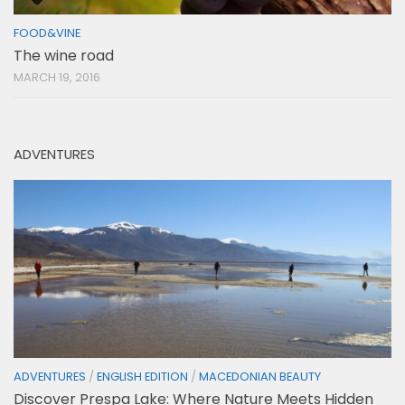
FOOD&VINE
The wine road
MARCH 19, 2016
ADVENTURES
ADVENTURES
/
ENGLISH EDITION
/
MACEDONIAN BEAUTY
Discover Prespa Lake: Where Nature Meets Hidden