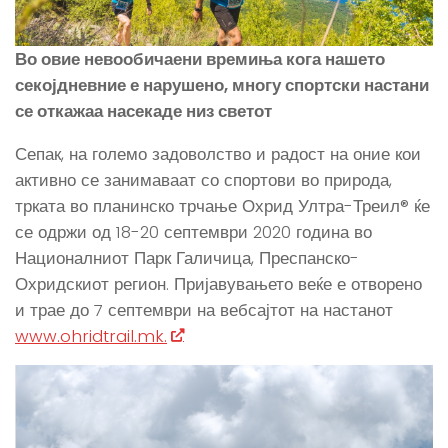
Во овие невообичаени времиња кога нашето
секојдневние е нарушено, многу спортски настани
се откажаа насекаде низ светот
Сепак, на големо задоволство и радост на оние кои
активно се занимаваат со спортови во природа,
трката во планинско трчање Охрид Ултра-Треил® ќе
се одржи од 18-20 септември 2020 година во
Националниот Парк Галичица, Преспанско-
Охридскиот регион. Пријавувањето веќе е отворено
и трае до 7 септември на вебсајтот на настанот
www.ohridtrail.mk.