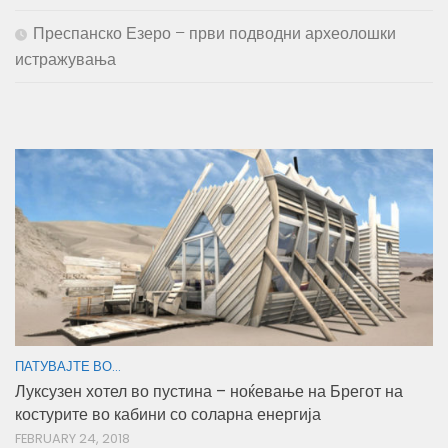
Преспанско Езеро – први подводни археолошки
истражувања
ПАТУВАЈТЕ ВО...
Луксузен хотел во пустина – ноќевање на Брегот на
костурите во кабини со соларна енергија
FEBRUARY 24, 2018