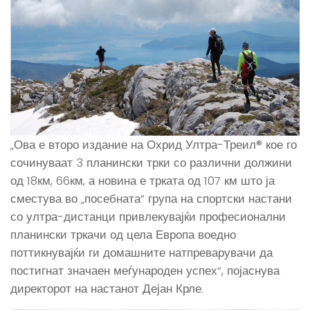
„Ова е второ издание на Охрид Ултра-Треил® кое го
сочинуваат 3 планински трки со различни должини
од 18км, 66км, а новина е трката од 107 км што ја
сместува во „посебната“ група на спортски настани
со ултра-дистанци привлекувајќи професионални
планински тркачи од цела Европа воедно
поттикнувајќи ги домашните натпреварувачи да
постигнат значаен меѓународен успех“, појаснува
директорот на настанот Дејан Крле.